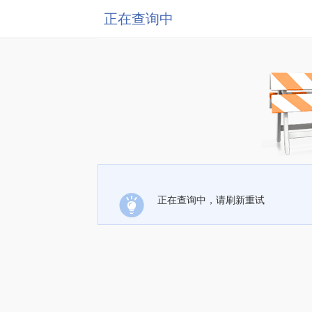
正在查询中
正在查询中，请刷新重试