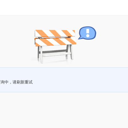
查询中，请刷新重试