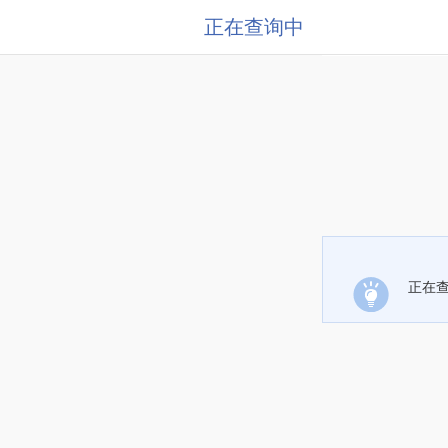
正在查询中
正在